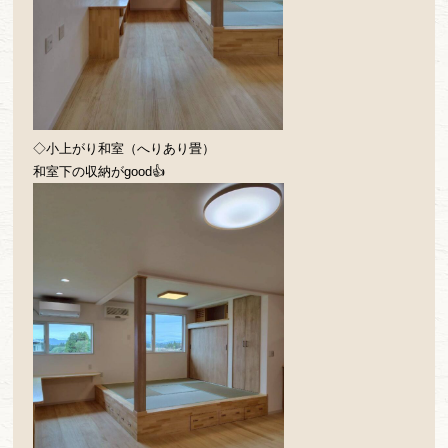
◇小上がり和室（へりあり畳）
和室下の収納がgood👍